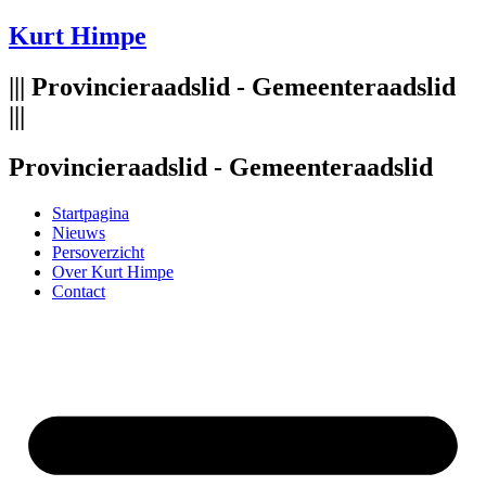
Spring
Kurt Himpe
naar
de
||| Provincieraadslid - Gemeenteraadslid
inhoud
|||
Provincieraadslid - Gemeenteraadslid
Startpagina
Nieuws
Persoverzicht
Over Kurt Himpe
Contact