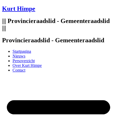
Spring
Kurt Himpe
naar
de
||| Provincieraadslid - Gemeenteraadslid
inhoud
|||
Provincieraadslid - Gemeenteraadslid
Startpagina
Nieuws
Persoverzicht
Over Kurt Himpe
Contact