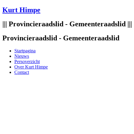
Spring
Kurt Himpe
naar
de
||| Provincieraadslid - Gemeenteraadslid |||
inhoud
Provincieraadslid - Gemeenteraadslid
Startpagina
Nieuws
Persoverzicht
Over Kurt Himpe
Contact