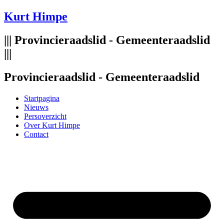
Spring
Kurt Himpe
naar
de
||| Provincieraadslid - Gemeenteraadslid
inhoud
|||
Provincieraadslid - Gemeenteraadslid
Startpagina
Nieuws
Persoverzicht
Over Kurt Himpe
Contact