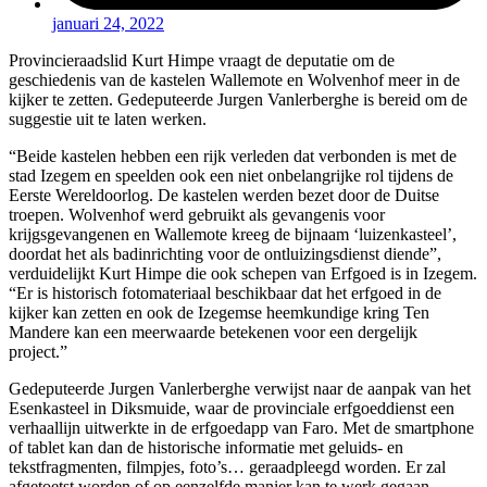
januari 24, 2022
Provincieraadslid Kurt Himpe vraagt de deputatie om de
geschiedenis van de kastelen Wallemote en Wolvenhof meer in de
kijker te zetten. Gedeputeerde Jurgen Vanlerberghe is bereid om de
suggestie uit te laten werken.
“Beide kastelen hebben een rijk verleden dat verbonden is met de
stad Izegem en speelden ook een niet onbelangrijke rol tijdens de
Eerste Wereldoorlog. De kastelen werden bezet door de Duitse
troepen. Wolvenhof werd gebruikt als gevangenis voor
krijgsgevangenen en Wallemote kreeg de bijnaam ‘luizenkasteel’,
doordat het als badinrichting voor de ontluizingsdienst diende”,
verduidelijkt Kurt Himpe die ook schepen van Erfgoed is in Izegem.
“Er is historisch fotomateriaal beschikbaar dat het erfgoed in de
kijker kan zetten en ook de Izegemse heemkundige kring Ten
Mandere kan een meerwaarde betekenen voor een dergelijk
project.”
Gedeputeerde Jurgen Vanlerberghe verwijst naar de aanpak van het
Esenkasteel in Diksmuide, waar de provinciale erfgoeddienst een
verhaallijn uitwerkte in de erfgoedapp van Faro. Met de smartphone
of tablet kan dan de historische informatie met geluids- en
tekstfragmenten, filmpjes, foto’s… geraadpleegd worden. Er zal
afgetoetst worden of op eenzelfde manier kan te werk gegaan